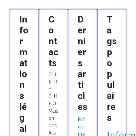
In
C
D
T
fo
o
er
a
r
nt
ni
gs
m
ac
er
p
at
ts
s
o
io
ar
p
COU
NTR
n
ti
ul
Y
s
cl
ai
CLU
B 70
lé
es
re
Mais
g
s
on
Evè
des
al
ne
Inform
Ass
me