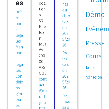
es
ocia
nts
tion
du
Info
Démo
s
club
rma
53
sais
tion
Rue
Evènem
on
s
Jea
202
léga
n
5/20
les
Presse
Jaur
26
Men
ès
tion
Pre
Cours
700
s
sse
00
léga
sais
VES
Tarifs
les
on
OUL
Con
202
Adhésion
cont
ditio
5/20
act
ns
26
@co
gén
Dé
untr
éral
mos
yclu
es
sais
b70.