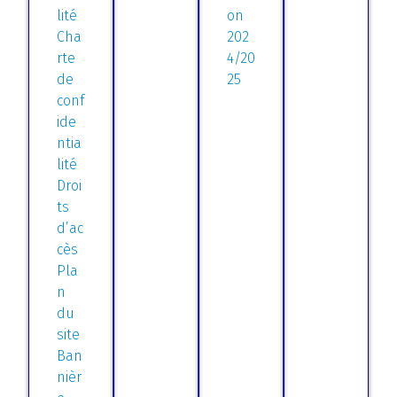
lité
on
Cha
202
rte
4/20
de
25
conf
ide
ntia
lité
Droi
ts
d’ac
cès
Pla
n
du
site
Ban
nièr